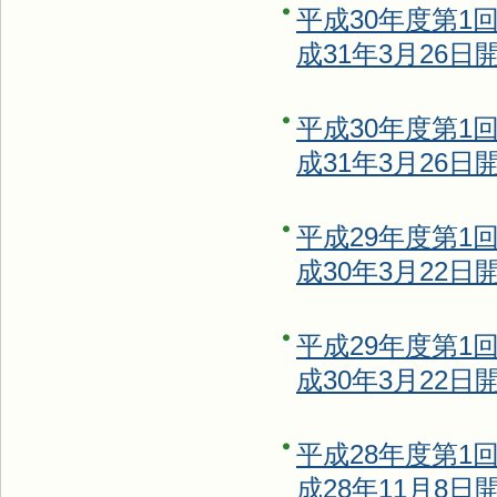
平成30年度第
成31年3月26日
平成30年度第
成31年3月26
平成29年度第
成30年3月22日
平成29年度第
成30年3月22日
平成28年度第
成28年11月8