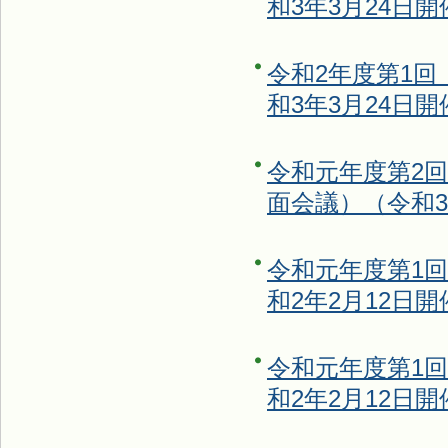
和3年3月24日
令和2年度第1
和3年3月24日
令和元年度第2
面会議）（令和3
令和元年度第1
和2年2月12日開
令和元年度第1
和2年2月12日