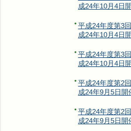
成24年10月4日
平成24年度第
成24年10月4日
平成24年度第
成24年10月4日
平成24年度第
成24年9月5日
平成24年度第
成24年9月5日