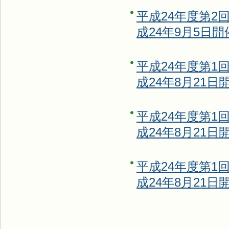
平成24年度第
成24年9月5日開
平成24年度第
成24年8月21日
平成24年度第
成24年8月21日
平成24年度第
成24年8月21日