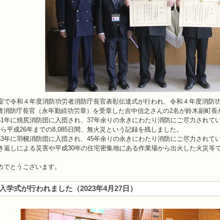
室で令和４年度消防功労者消防庁長官表彰伝達式が行われ、令和４年度消防
者消防庁長官（永年勤続功労章）を受章した吉中信之さんの2名が鈴木副町長
1年に焼尻消防団に入団され、37年余りの永きにわたり消防にご尽力されて
ら平成26年までの8,085日間、無火災という記録を残しました。
3年に羽幌消防団に入団され、45年余りの永きにわたり消防にご尽力されていま
吹き返しによる災害や平成30年の住宅密集地にある作業場から出火した火災等
でとうございます。
入学式が行われました
（
2023年4月27日
）