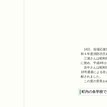
14日、役場応接
和４年度消防功労
三浦さんは昭和6
に努め、平成4年か
吉中さんは昭和5
18号通過による
献されました。
この度の受章おめ
町内の各学校で