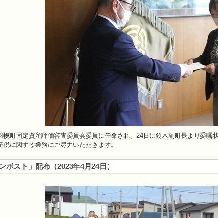
幌町固定資産評価審査委員会委員に任命され、24日に鈴木副町長より委嘱状
産税に関する業務にご尽力いただきます。
ンポスト」配布
（
2023年4月24日
）