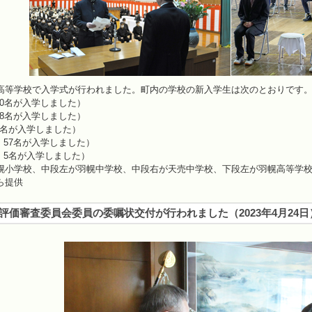
高等学校で入学式が行われました。町内の学校の新入学生は次のとおりです
30名が入学しました）
58名が入学しました）
1名が入学しました）
 57名が入学しました）
 5名が入学しました）
幌小学校、中段左が羽幌中学校、中段右が天売中学校、下段左が羽幌高等学
ら提供
評価審査委員会委員の委嘱状交付が行われました
（
2023年4月24日