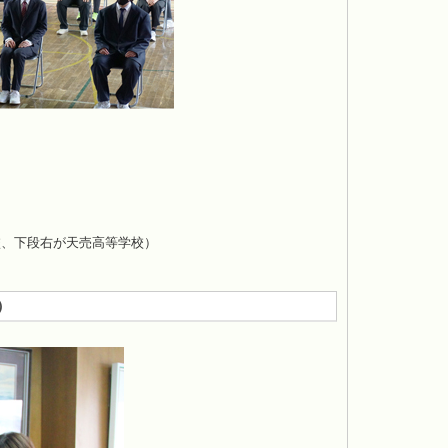
。
校、下段右が天売高等学校）
）