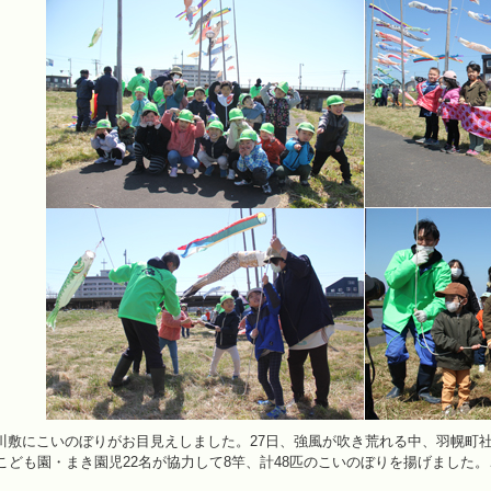
敷にこいのぼりがお目見えしました。27日、強風が吹き荒れる中、羽幌町社
こども園・まき園児22名が協力して8竿、計48匹のこいのぼりを揚げました