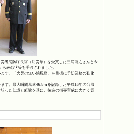
功労者消防庁長官（功労章）を受賞した三浦龍之さんと令
から表彰状等を手渡されました。
います。「火災の無い焼尻島」を目標に予防業務の強化
す。最大瞬間風速46.9ｍを記録した平成16年の台風
で培った知識と経験を基に、後進の指導育成に大きく貢