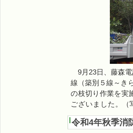
9月23日、藤森
線（築別５線～き
の枝切り作業を実
ございました。（
令和4年秋季消