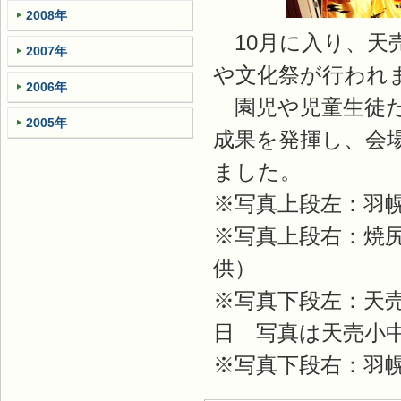
2008年
10月に入り、天
2007年
や文化祭が行われ
2006年
園児や児童生徒た
2005年
成果を発揮し、会
ました。
※写真上段左：羽幌
※写真上段右：焼
供）
※写真下段左：天
日 写真は天売小
※写真下段右：羽