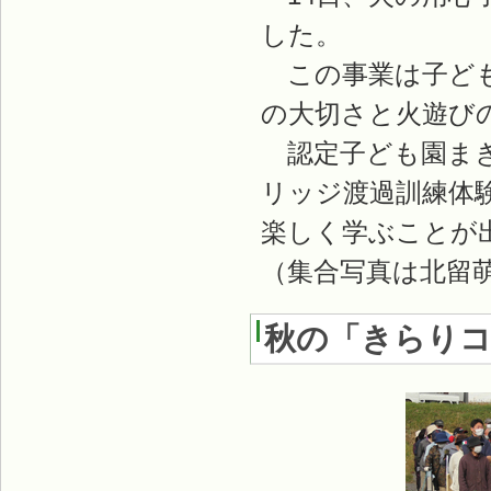
した。
この事業は子ども
の大切さと火遊び
認定子ども園まき
リッジ渡過訓練体
楽しく学ぶことが
（集合写真は北留
秋の「きらり