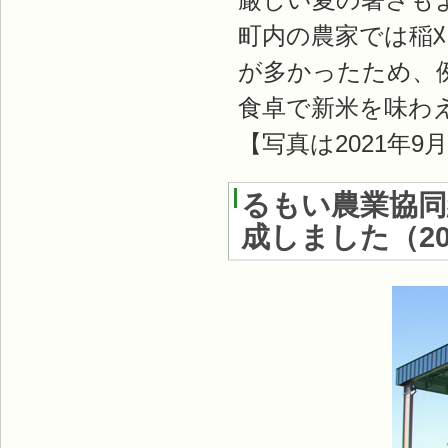
町内の農家では稲
が多かったため、
食卓で新米を味わ
【写真は2021年
るもい農業協同
成しました
（
2