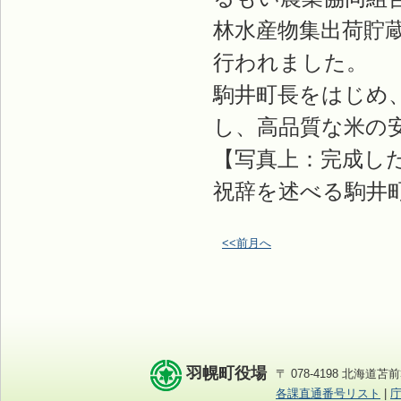
林水産物集出荷貯
行われました。
駒井町長をはじめ
し、高品質な米の
【写真上：完成し
祝辞を述べる駒井
<<前月へ
羽幌町役場
〒 078-4198 北海道苫前
各課直通番号リスト
|