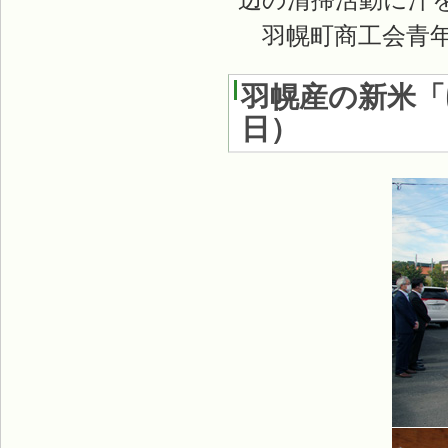
羽幌町商工会青年
羽幌産の新米「
日
）