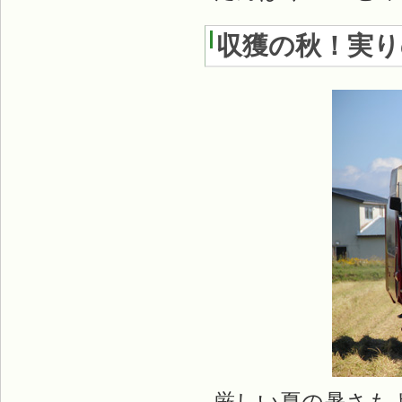
収獲の秋！実り
厳しい夏の暑さも