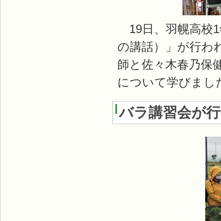
19日、羽幌高校
の講話）」が行わ
師と佐々木春乃保
について学びまし
バラ講習会が