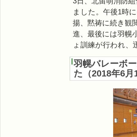
3日、北留萌消防組
ました。午後1時
揚、黙祷に続き観
進、最後には羽幌
ょ訓練が行われ、
羽幌バレーボー
た
（
2018年6月