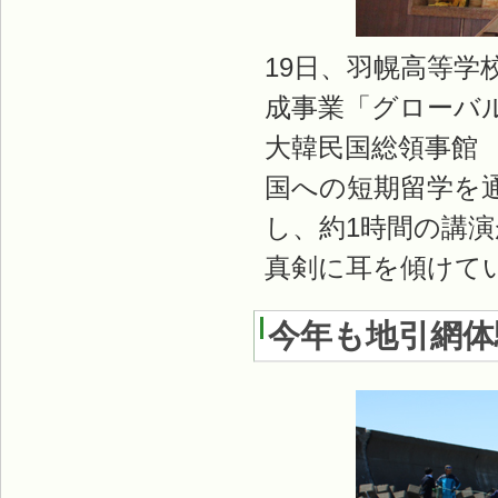
19日、羽幌高等学
成事業「グローバ
大韓民国総領事館
国への短期留学を
し、約1時間の講
真剣に耳を傾けて
今年も地引網体