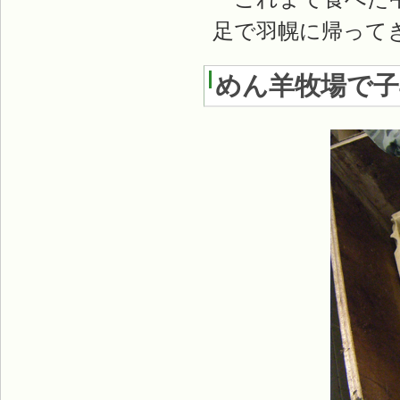
足で羽幌に帰って
めん羊牧場で