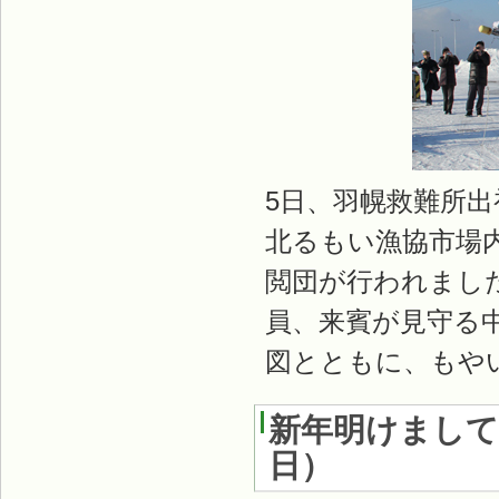
5日、羽幌救難所
北るもい漁協市場
閲団が行われまし
員、来賓が見守る
図とともに、もや
新年明けまし
日
）