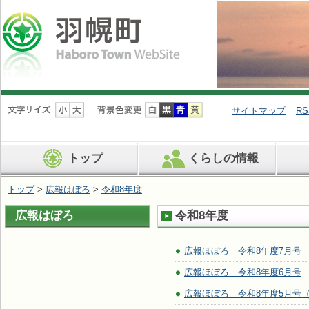
ナ
ビ
サイトマップ
RS
ゲ
ー
シ
トップ
くらしの情報
ョ
ン
を
トップ
>
広報はぼろ
>
令和8年度
飛
ば
広報はぼろ
令和8年度
す
広報ほぼろ 令和8年度7月号
広報ほぼろ 令和8年度6月号
広報ほぼろ 令和8年度5月号（N