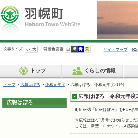
ナ
ビ
サイトマップ
RS
ゲ
ー
シ
トップ
くらしの情報
ョ
ン
を
トップ
>
広報はぼろ
>
令和元年度
> 広報はぼろ 令和元年度3月号
飛
ば
広報はぼろ 令和元年度
す
広報はぼろ
町広報誌「広報はぼろ」をPDF形
※広報はぼろ1月号でお知らせした3
しては、新型コロナウイルス感染