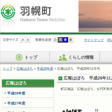
ナ
ビ
サイトマップ
RS
ゲ
ー
シ
トップ
くらしの情報
ョ
ン
を
トップ
>
広報はぼろ
>
平成28年度
> 広報はぼろ 平成28年11月号
飛
ば
広報はぼろ 平成28年11
す
広報はぼろ
町広報誌「広報はぼろ」をPDF形
平成28年度
平成27年度