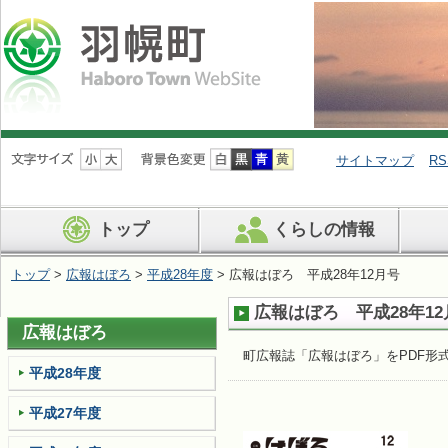
ナ
ビ
サイトマップ
RS
ゲ
ー
シ
トップ
くらしの情報
ョ
ン
を
トップ
>
広報はぼろ
>
平成28年度
> 広報はぼろ 平成28年12月号
飛
ば
広報はぼろ 平成28年12
す
広報はぼろ
町広報誌「広報はぼろ」をPDF形
平成28年度
平成27年度