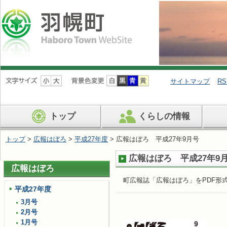
ナ
ビ
サイトマップ
RS
ゲ
ー
シ
トップ
くらしの情報
ョ
ン
を
トップ
>
広報はぼろ
>
平成27年度
> 広報はぼろ 平成27年9月号
飛
ば
広報はぼろ 平成27年9
す
広報はぼろ
町広報誌「広報はぼろ」をPDF形
平成27年度
3月号
2月号
1月号