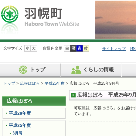
ナ
ビ
サイトマップ
RS
ゲ
ー
シ
トップ
くらしの情報
ョ
ン
を
トップ
>
広報はぼろ
>
平成25年度
> 広報はぼろ 平成25年9月号
飛
ば
広報はぼろ 平成25年9
す
広報はぼろ
町広報誌「広報はぼろ」をお届けす
平成26年度
ています。
平成25年度
3月号