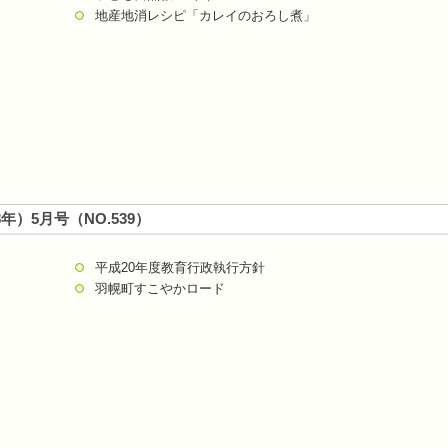
地産地消レシピ「カレイのおろし煮」
8年）5月号（NO.539）
平成20年度教育行政執行方針
羽幌町すこやかロード