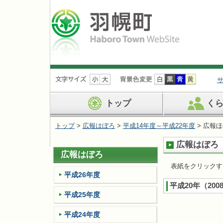
ナ
ビ
ゲ
ー
トップ
く
シ
ョ
トップ
>
広報はぼろ
>
平成14年度～平成22年度
> 広報
ン
を
広報はぼろ 
飛
広報はぼろ
ば
す
表紙をクリックす
平成26年度
平成20年（200
平成25年度
平成24年度