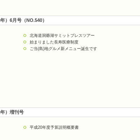
8年）6月号（NO.540）
北海道洞爺湖サミットプレスツアー
始まりました長寿医療制度
ご当(島)地グルメ新メニュー誕生です
08年）増刊号
平成20年度予算説明概要書