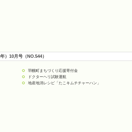
8年）10月号（NO.544）
羽幌町まちづくり応援寄付金
ドクターヘリ試験運航
地産地消レシピ「たこキムチチャーハン」