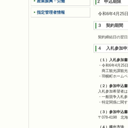
産業振興・労働
2 申込期限
指定管理者情報
令和6年4月25
３ 契約期間
契約締結日の翌日
４ 入札参加申
（１）入札参加書
・令和6年4月25
商工観光課観光
・羽幌町ホームペ
（２）参加申込書
入札参加希望者は
・一般競争入札参
・特定関係に関す
（３）参加申込書
〒078-4198
（４）提出方法
持