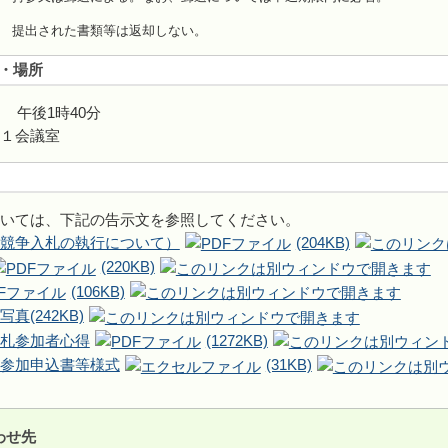
出された書類等は返却しない。
・場所
日 午後1時40分
１会議室
いては、下記の告示文を参照してください。
競争入札の執行について）
(204KB)
(220KB)
(106KB)
写真
(242KB)
札参加者心得
(1272KB)
参加申込書等様式
(31KB)
わせ先