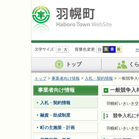
ナ
ビ
ゲ
ー
トップ
く
シ
ョ
トップ
>
事業者向け情報
>
入札・契約情報
> 一般競争
ン
を
事業者向け情報
一般競争入
飛
ば
す
入札・契約情報
羽幌町いきいき交
融資・助成制度
1 競争入札に
町の主施策・計画
羽幌町いきいき交