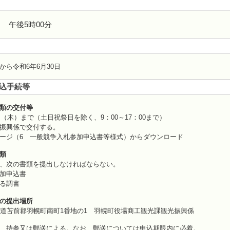
日 午後5時00分
から令和6年6月30日
込手続等
類の交付等
日（木）まで（土日祝祭日を除く、9：00～17：00まで）
振興係で交付する。
ージ（6 一般競争入札参加申込書等様式）からダウンロード
類
、次の書類を提出しなければならない。
加申込書
る調書
の提出場所
 北海道苫前郡羽幌町南町1番地の1 羽幌町役場商工観光課観光振興係
参又は郵送による。なお、郵送については申込期限内に必着。