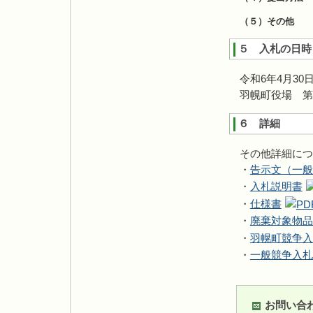
（５）その他
提
５ 入札の日時
令和6年4月30
羽幌町役場 第
６ 詳細
その他詳細につ
・
告示文（一般
・
入札説明書
・
仕様書
・
廃棄対象物品
・
羽幌町競争入
・
一般競争入札
お問い合