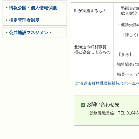
情報公開・個人情報保護
・弔慰金の
町が実施するもの
・総合健診
指定管理者制度
・健診受診
公共施設マネジメント
（詳しく
北海道市町村職員
福祉協会によるもの
【参考】
福祉協会に対
職員一人当
北海道市町村職員福祉協会ホーム
お問い合わせ先
総務課職員係
TEL:0164-