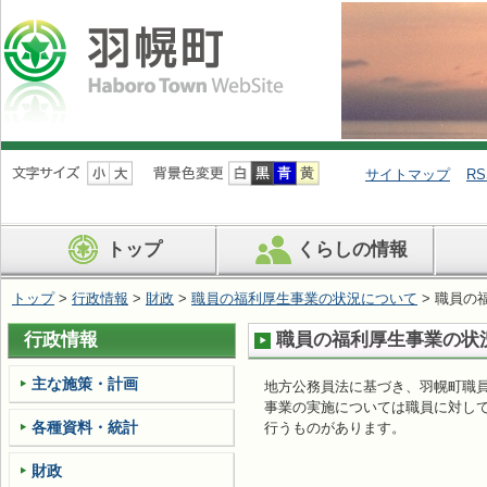
ナ
ビ
サイトマップ
RS
ゲ
ー
シ
トップ
くらしの情報
ョ
ン
を
トップ
>
行政情報
>
財政
>
職員の福利厚生事業の状況について
> 職員の
飛
ば
行政情報
職員の福利厚生事業の状
す
主な施策・計画
地方公務員法に基づき、羽幌町職
事業の実施については職員に対し
各種資料・統計
行うものがあります。
財政