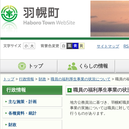
ナ
ビ
サイトマップ
RS
ゲ
ー
シ
トップ
くらしの情報
ョ
ン
を
トップ
>
行政情報
>
財政
>
職員の福利厚生事業の状況について
> 職員の
飛
ば
行政情報
職員の福利厚生事業の状
す
主な施策・計画
地方公務員法に基づき、羽幌町職
事業の実施については職員に対し
各種資料・統計
行うものがあります。
財政