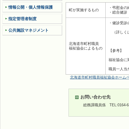
情報公開・個人情報保護
・弔慰金の
町が実施するもの
・総合健診
指定管理者制度
・健診受診
公共施設マネジメント
（詳しく
北海道市町村職員
福祉協会によるもの
【参考】
福祉協会に対
職員一人当
北海道市町村職員福祉協会ホーム
お問い合わせ先
総務課職員係
TEL:0164-