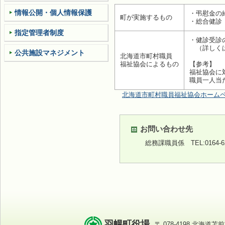
情報公開・個人情報保護
・弔慰金の
町が実施するもの
・総合健診
指定管理者制度
・健診受診
（詳しく
公共施設マネジメント
北海道市町村職員
福祉協会によるもの
【参考】
福祉協会に対
職員一人当
北海道市町村職員福祉協会ホーム
お問い合わせ先
総務課職員係
TEL:0164-
羽幌町役場
〒 078-4198 北海道苫前