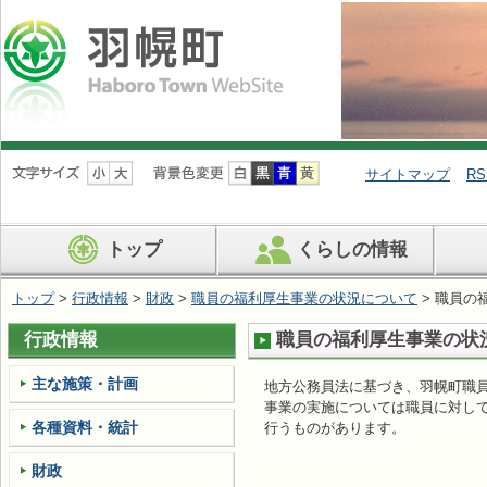
ナ
ビ
サイトマップ
RS
ゲ
ー
シ
トップ
くらしの情報
ョ
ン
を
トップ
>
行政情報
>
財政
>
職員の福利厚生事業の状況について
> 職員の
飛
ば
行政情報
職員の福利厚生事業の状
す
主な施策・計画
地方公務員法に基づき、羽幌町職
事業の実施については職員に対し
各種資料・統計
行うものがあります。
財政