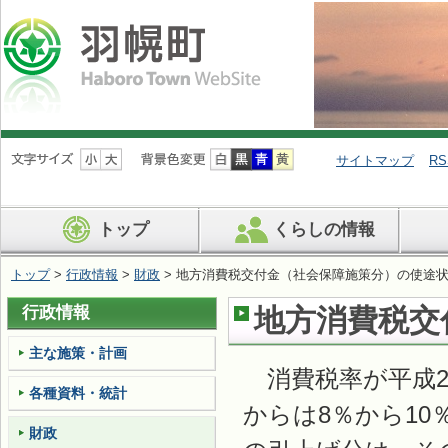
ナ
ビ
サイトマップ
RS
ゲ
ー
シ
トップ
くらしの情報
ョ
ン
を
トップ
>
行政情報
>
財政
> 地方消費税交付金（社会保障施策分）の使途
飛
ば
行政情報
地方消費税交
す
主な施策・計画
消費税率が平成26
各種資料・統計
からは8％から1
財政