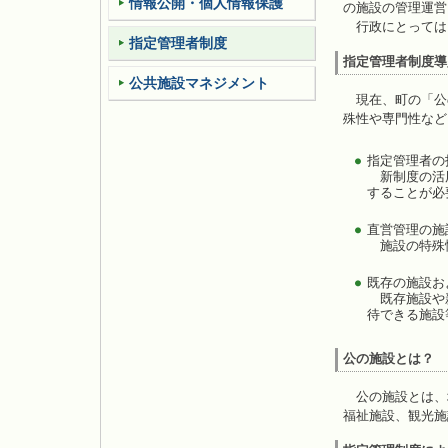
情報公開・個人情報保護
の施設の管理運営
行政にとっては
指定管理者制度
指定管理者制度導
公共施設マネジメント
現在、町の「公
殊性や専門性など
指定管理者の
新制度の活用
することが必
直営管理の施
施設の特殊性
既存の施設お
既存施設や新
待できる施設
公の施設とは？
公の施設とは、
福祉施設、観光施