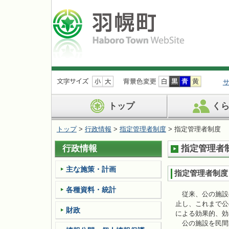
ナ
ビ
ゲ
ー
トップ
く
シ
ョ
トップ
>
行政情報
>
指定管理者制度
> 指定管理者制度
ン
を
行政情報
指定管理者
飛
ば
す
主な施策・計画
指定管理者制度
各種資料・統計
従来、公の施設
止し、これまで公
財政
による効果的、効
公の施設を民間業