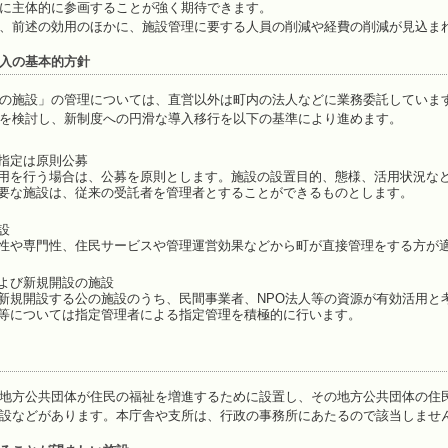
に主体的に参画することが強く期待できます。
、前述の効用のほかに、施設管理に要する人員の削減や経費の削減が見込ま
入の基本的方針
の施設」の管理については、直営以外は町内の法人などに業務委託していま
を検討し、新制度への円滑な導入移行を以下の基準により進めます。
指定は原則公募
を行う場合は、公募を原則とします。施設の設置目的、態様、活用状況など
要な施設は、従来の受託者を管理者とすることができるものとします。
設
や専門性、住民サービスや管理運営効果などから町が直接管理をする方が適
よび新規開設の施設
規開設する公の施設のうち、民間事業者、NPO法人等の資源が有効活用と
等については指定管理者による指定管理を積極的に行います。
地方公共団体が住民の福祉を増進するために設置し、その地方公共団体の住
設などがあります。本庁舎や支所は、行政の事務所にあたるので該当しませ