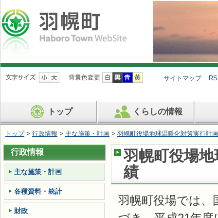
ナ
ビ
サイトマップ
RS
ゲ
ー
シ
トップ
くらしの情報
ョ
ン
を
トップ
>
行政情報
>
主な施策・計画
>
羽幌町役場地球温暖化対策実行計
飛
ば
行政情報
羽幌町役場地
す
績
主な施策・計画
各種資料・統計
羽幌町役場では、
財政
づき、平成21年