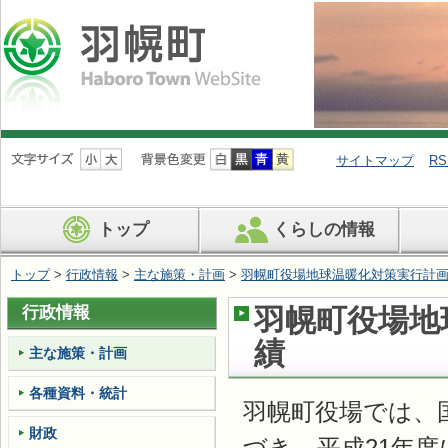
ナ
ビ
サイトマップ
RS
ゲ
ー
シ
トップ
くらしの情報
ョ
ン
を
トップ
>
行政情報
>
主な施策・計画
>
羽幌町役場地球温暖化対策実行計
飛
ば
行政情報
羽幌町役場地
す
績
主な施策・計画
各種資料・統計
羽幌町役場では、
財政
づき、平成21年