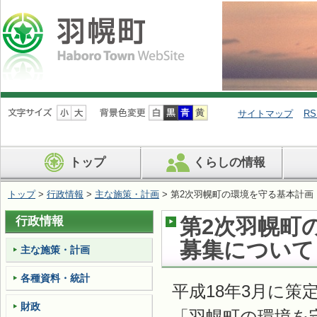
ナ
ビ
サイトマップ
RS
ゲ
ー
シ
トップ
くらしの情報
ョ
ン
を
トップ
>
行政情報
>
主な施策・計画
> 第2次羽幌町の環境を守る基本計
飛
ば
行政情報
第2次羽幌町
す
募集について
主な施策・計画
各種資料・統計
平成18年3月に
財政
「羽幌町の環境を