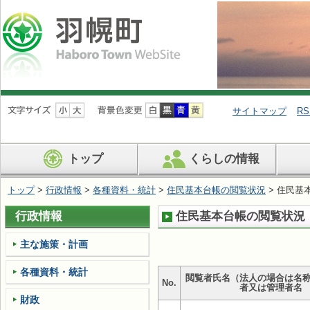
ナ
ビ
サイトマップ
RS
ゲ
ー
シ
トップ
くらしの情報
ョ
ン
を
トップ
>
行政情報
>
各種資料・統計
>
住民基本台帳の閲覧状況
> 住民基
飛
ば
行政情報
住民基本台帳の閲覧状況（
す
主な施策・計画
各種資料・統計
閲覧者氏名（法人の場合は名
No.
者又は管理者名
財政