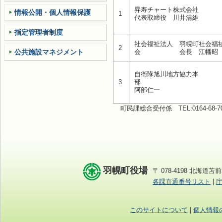
昇寿チャート株式会社
情報公開・個人情報保護
1
代表取締役 川井清維
指定管理者制度
社会福祉法人 羽幌町社会福
2
公共施設マネジメント
会 会長 江幡昭
自衛隊旭川地方協力本
3
部 本
阿部仁一
町民課総合受付係
TEL:0164-68-
羽幌町役場
〒 078-4198 北海道苫前
各課直通番号リスト
|
このサイトについて
|
個人情報