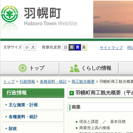
ナ
ビ
サイトマップ
RS
ゲ
ー
シ
トップ
くらしの情報
ョ
ン
を
トップ
>
行政情報
>
各種資料・統計
>
商工観光概要
> 羽幌町商工観光概
飛
ば
行政情報
羽幌町商工観光概要（平成
す
主な施策・計画
商業
各種資料・統計
現況と課題 ／ 基本目標
商業売上高の推移
財政