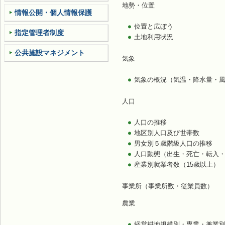
地勢・位置
情報公開・個人情報保護
位置と広ぼう
指定管理者制度
土地利用状況
公共施設マネジメント
気象
気象の概況（気温・降水量・
人口
人口の推移
地区別人口及び世帯数
男女別５歳階級人口の推移
人口動態（出生・死亡・転入
産業別就業者数（15歳以上）
事業所（事業所数・従業員数）
農業
経営耕地規模別・専業・兼業