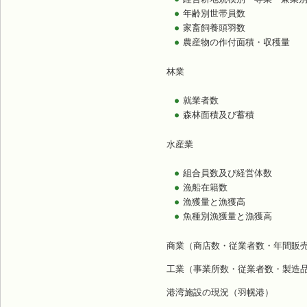
年齢別世帯員数
家畜飼養頭羽数
農産物の作付面積・収穫量
林業
就業者数
森林面積及び蓄積
水産業
組合員数及び経営体数
漁船在籍数
漁獲量と漁獲高
魚種別漁獲量と漁獲高
商業（商店数・従業者数・年間販
工業（事業所数・従業者数・製造品
港湾施設の現況（羽幌港）