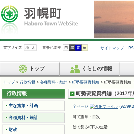
ナ
ビ
サイトマップ
RS
ゲ
ー
シ
トップ
くらしの情報
ョ
ン
を
トップ
>
行政情報
>
各種資料・統計
>
町勢要覧資料編
> 町勢要覧資料編（
飛
ば
行政情報
町勢要覧資料編（2017年
す
主な施策・計画
全ページ
(9279KB
町民憲章・目次
各種資料・統計
絵で見る町民の生活
財政