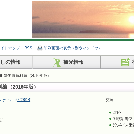
サイトマップ
RSS
印刷画面の表示（別ウィンドウ）
らしの情報
観光情報
 町勢要覧資料編（2016年版）
編（2016年版）
(9228KB)
交通
道路
羽幌沿海フ
活
沿岸バス乗