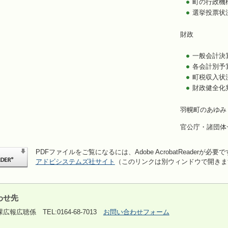
町の行政機
選挙投票状
財政
一般会計決
各会計別予
町税収入状
財政健全化
羽幌町のあゆみ
官公庁・諸団体
PDFファイルをご覧になるには、Adobe AcrobatReaderが必要
アドビシステムズ社サイト
（このリンクは別ウィンドウで開きま
わせ先
課広報広聴係
TEL:0164-68-7013
お問い合わせフォーム