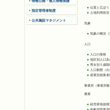
情報公開・個人情報保護
位置と広ぼう
指定管理者制度
土地利用状況
公共施設マネジメント
気象
気象の概況（
人口
人口の推移
地区別人口及
男女別５歳階
人口動態（出
産業別就業者
事業所（事業所数
農業
経営耕地規模
年齢別世帯員