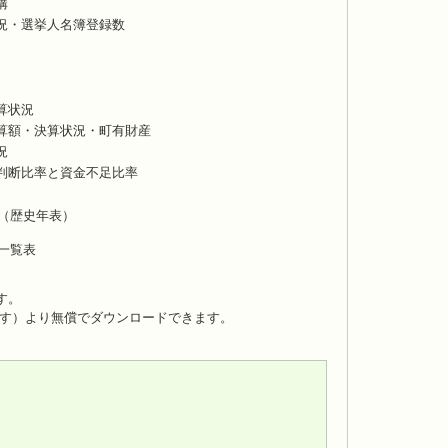
構
況・選挙人名簿登録数
算状況
算額・決算状況・町有財産
況
判断比率と資金不足比率
（歴史年表）
一覧表
です。
す）より無償でダウンロードできます。