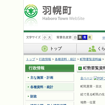
ナ
ビ
ゲ
ー
トップ
く
シ
ョ
トップ
>
行政情報
>
各種資料・統計
>
町勢要覧資料編
>
ン
を
行政情報
町勢要覧資料
飛
ば
す
主な施策・計画
全ページ
町民憲章・目次
各種資料・統計
絵で見る町民の生
財政
地勢・位置