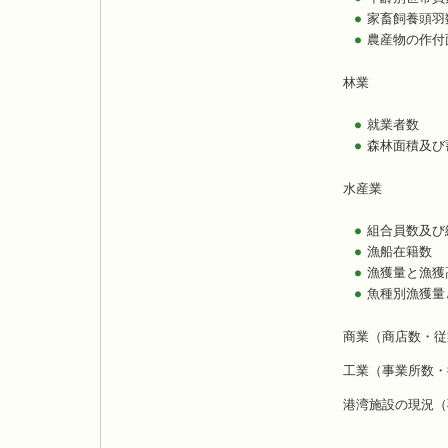
家畜飼養頭羽
農産物の作付
林業
就業者数
森林面積及び
水産業
組合員数及び
漁船在籍数
漁獲量と漁獲
魚種別漁獲量
商業（商店数・従
工業（事業所数・
港湾施設の現況（