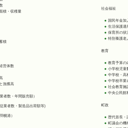
数
社会福祉
面積・収穫量
国民年金加
生活保護適
保育所の状
特別養護老
蓄積
教育
教育予算の
経営体数
小学校児童
中学校・高
高
中学校卒業
と漁獲高
社会教育施
中央公民館
業者数・年間販売額）
町政
従業者数・製造品出荷額等)
羽幌港）
歴代首長・
町議会の機