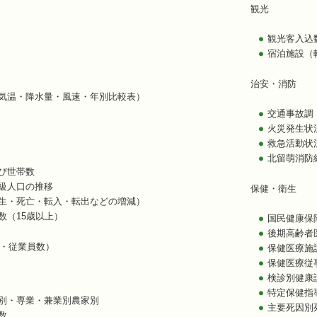
観光
観光客入込
宿泊施設（
治安・消防
気温・降水量・風速・年別比較表）
交通事故調
火災発生状
救急活動状
北留萌消防
び世帯数
級人口の推移
保健・衛生
生・死亡・転入・転出などの増減）
数（15歳以上）
国民健康保
後期高齢者
・従業員数）
保健医療施
保健医療従
検診別健康
特定保健指
別・専業・兼業別農家別
主要死因別
数