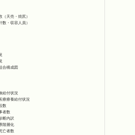
数（天売・焼尻）
軒数・収容人員）
況
況
組合構成図
険給付状況
医療療養給付状況
設数
事者数
診断内訳
導階層化
死亡者数