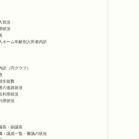
入状況
用状況
況
人ホーム年齢別入所者内訳
内訳（円グラフ）
数
校生徒数
者の進路状況
設利用状況
利用状況
議長・副議長
構・議員一覧・審議の状況