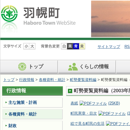
ナ
ビ
サイトマップ
RS
ゲ
ー
シ
トップ
くらしの情報
ョ
ン
を
トップ
>
行政情報
>
各種資料・統計
>
町勢要覧資料編
> 町勢要覧資料編（
飛
ば
行政情報
町勢要覧資料編（2003年
す
主な施策・計画
表紙
(25KB)
町民憲章・目次
(
各種資料・統計
絵で見る町民の生活
財政