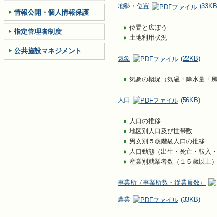
地勢・位置
(33KB
情報公開・個人情報保護
位置と広ぼう
指定管理者制度
土地利用状況
公共施設マネジメント
気象
(22KB)
気象の概況（気温・降水量・
人口
(56KB)
人口の推移
地区別人口及び世帯数
男女別５歳階級人口の推移
人口動態（出生・死亡・転入
産業別就業者数（１５歳以上
事業所（事業所数・従業員数）
農業
(33KB)