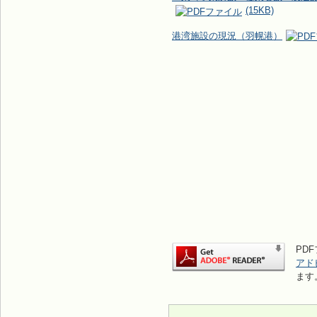
(15KB)
港湾施設の現況（羽幌港）
PDF
アド
ます