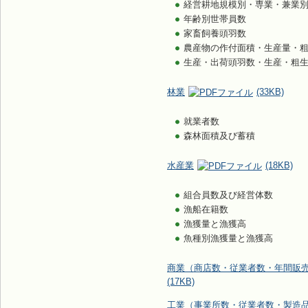
経営耕地規模別・専業・兼業
年齢別世帯員数
家畜飼養頭羽数
農産物の作付面積・生産量・
生産・出荷頭羽数・生産・粗
林業
(33KB)
就業者数
森林面積及び蓄積
水産業
(18KB)
組合員数及び経営体数
漁船在籍数
漁獲量と漁獲高
魚種別漁獲量と漁獲高
商業（商店数・従業者数・年間販
(17KB)
工業（事業所数・従業者数・製造