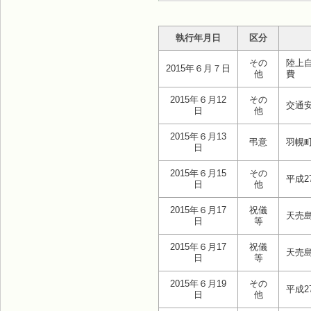
執行年月日
区分
その
陸上
2015年６月７日
他
費
2015年６月12
その
交通
日
他
2015年６月13
弔意
羽幌
日
2015年６月15
その
平成
日
他
2015年６月17
祝儀
天売
日
等
2015年６月17
祝儀
天売
日
等
2015年６月19
その
平成
日
他