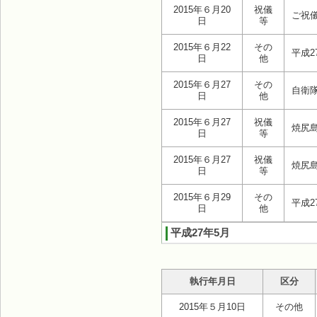
2015年６月20
祝儀
ご祝
日
等
2015年６月22
その
平成
日
他
2015年６月27
その
自衛
日
他
2015年６月27
祝儀
焼尻
日
等
2015年６月27
祝儀
焼尻
日
等
2015年６月29
その
平成
日
他
平成27年5月
執行年月日
区分
2015年５月10日
その他