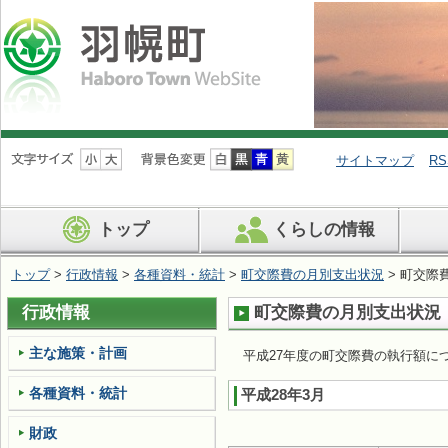
ナ
ビ
サイトマップ
RS
ゲ
ー
シ
トップ
くらしの情報
ョ
ン
を
トップ
>
行政情報
>
各種資料・統計
>
町交際費の月別支出状況
> 町交際
飛
ば
行政情報
町交際費の月別支出状況（
す
主な施策・計画
平成27年度の町交際費の執行額に
各種資料・統計
平成28年3月
財政