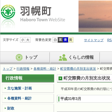
ナ
ビ
サイトマップ
RS
ゲ
ー
シ
トップ
くらしの情報
ョ
ン
を
トップ
>
行政情報
>
各種資料・統計
>
町交際費の月別支出状況
> 町交際
飛
ば
行政情報
町交際費の月別支出状況（
す
主な施策・計画
平成30年度の町交際費の執行額に
各種資料・統計
平成31年3月
財政