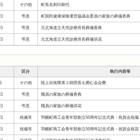
3日
その他
町長名刺印刷代
2日
弔意
町国民健康保険運営協議会委員の家族の葬儀香典
3日
弔意
元北海道立天売診療所長葬儀香典
3日
弔意
元北海道立天売診療所長葬儀供花
区分
執行内容等
日
その他
陸上自衛隊第２師団長を囲む会会費
2日
弔意
職員の家族の葬儀香典
2日
弔意
職員の家族の葬儀供花
3日
祝儀等
羽幌町商工会青年部創立50周年記念式典・祝賀会祝儀
3日
祝儀等
羽幌町商工会青年部創立50周年記念式典・祝賀会祝花