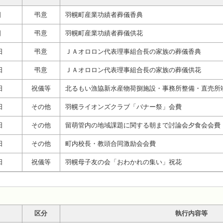
日
弔意
羽幌町産業功績者葬儀香典
日
弔意
羽幌町産業功績者葬儀供花
日
弔意
ＪＡオロロン代表理事組合長の家族の葬儀香典
日
弔意
ＪＡオロロン代表理事組合長の家族の葬儀供花
日
祝儀等
北るもい漁協新水産物荷捌施設・事務所整備・直売所
日
その他
羽幌ライオンズクラブ「バナー祭」会費
日
その他
留萌管内の地域課題に関する朝まで討論会夕食会会費
日
その他
町内校長・教頭合同激励会会費
日
祝儀等
羽幌母子友の会「おわかれの集い」祝花
区分
執行内容等