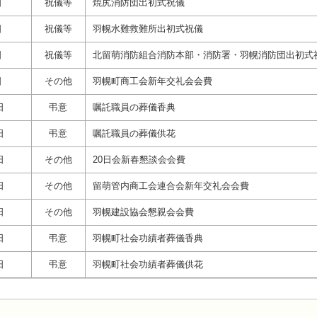
日
祝儀等
焼尻消防団出初式祝儀
日
祝儀等
羽幌水難救難所出初式祝儀
日
祝儀等
北留萌消防組合消防本部・消防署・羽幌消防団出初式
日
その他
羽幌町商工会新年交礼会会費
日
弔意
嘱託職員の葬儀香典
日
弔意
嘱託職員の葬儀供花
日
その他
20日会新春懇談会会費
日
その他
留萌管内商工会連合会新年交礼会会費
日
その他
羽幌建設協会懇親会会費
日
弔意
羽幌町社会功績者葬儀香典
日
弔意
羽幌町社会功績者葬儀供花