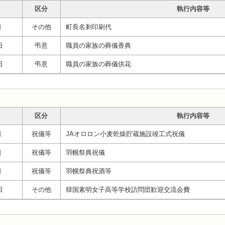
区分
執行内容等
日
その他
町長名刺印刷代
日
弔意
職員の家族の葬儀香典
日
弔意
職員の家族の葬儀供花
区分
執行内容等
日
祝儀等
JAオロロン小麦乾燥貯蔵施設竣工式祝儀
日
祝儀等
羽幌祭典祝儀
日
祝儀等
羽幌祭典祝酒等
日
その他
韓国素明女子高等学校訪問団歓迎交流会費