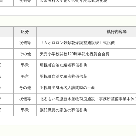
6日
祝儀等
金沢医科大学創立40周年記念式典祝花
区分
執行内容等
日
祝儀等
ＪＡオロロン穀類乾燥調整施設竣工式祝儀
日
その他
天売小学校開校120周年記念祝賀会会費
日
弔意
羽幌町自治功績者葬儀香典
日
弔意
羽幌町自治功績者葬儀供花
日
その他
羽幌町出身著名人訪問時の土産
日
祝儀等
北るもい漁協新水産物荷捌施設・事務所整備事業本体
日
弔意
嘱託職員の家族の葬儀香典