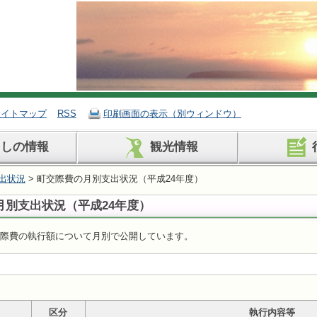
サイトマップ
RSS
印刷画面の表示（別ウィンドウ）
らしの情報
観光情報
出状況
> 町交際費の月別支出状況（平成24年度）
月別支出状況（平成24年度）
交際費の執行額について月別で公開しています。
区分
執行内容等