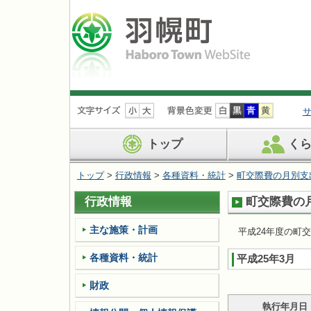
ナ
ビ
ゲ
ー
トップ
く
シ
ョ
トップ
>
行政情報
>
各種資料・統計
>
町交際費の月別支
ン
を
行政情報
町交際費の
飛
ば
す
主な施策・計画
平成24年度の町
各種資料・統計
平成25年3月
財政
執行年月日