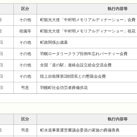
区分
執行内容等
日
その他
町観光大使「中村明メモリアルディナーショー」会費
日
祝儀等
町観光大使「中村明メモリアルディナーショー」祝花
3日
その他
町政関係お歳暮
5日
その他
羽幌ロータリークラブ恒例年忘れパーティー会費
7日
その他
全国「道の駅」連絡会設立総会交流会費
8日
その他
陸上自衛隊第2師団長との懇親会会費
8日
弔意
羽幌町社会功労者葬儀供花
区分
執行内容等
日
弔意
町水道事業運営審議会委員の家族の葬儀香典