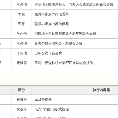
日
その他
留萌地区郵便局長会・同夫人会通常総会懇親会会費
日
弔意
職員の家族の葬儀香典
日
弔意
職員の家族の葬儀供花
日
その他
羽幌地区自動車整備協会新年懇談会会費
日
その他
新春の観光研究会・懇親会会費
日
その他
巳年を祝う会会費
日
祝儀等
留萌中部森林組合第37回通常総会祝儀
区分
執行内容等
日
祝儀等
元旦祭祝儀
日
祝儀等
天売消防団出初式祝儀