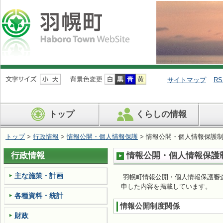
ナ
ビ
サイトマップ
RS
ゲ
ー
シ
トップ
くらしの情報
ョ
ン
を
トップ
>
行政情報
>
情報公開・個人情報保護
> 情報公開・個人情報保護
飛
ば
行政情報
情報公開・個人情報保護
す
主な施策・計画
羽幌町情報公開・個人情報保護審
申した内容を掲載しています。
各種資料・統計
情報公開制度関係
財政