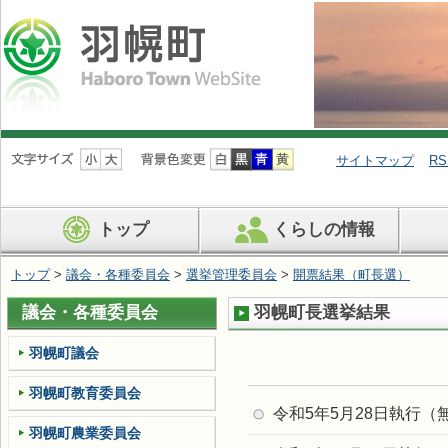
ナ
ビ
サイトマップ
RS
ゲ
ー
シ
トップ
くらしの情報
ョ
ン
を
トップ
>
議会・各種委員会
>
選挙管理委員会
>
開票結果（町長選）
飛
ば
議会・各種委員会
羽幌町長選挙結果
す
羽幌町議会
羽幌町教育委員会
令和5年5月28日執行（
羽幌町農業委員会