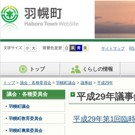
ナ
ビ
サイトマップ
RS
ゲ
ー
シ
トップ
くらしの情報
ョ
ン
を
トップ
>
議会・各種委員会
>
羽幌町議会
>
議事録
>
平成29年
飛
ば
議会・各種委員会
平成29年議事
す
羽幌町議会
平成29年第1回臨時
羽幌町教育委員会
羽幌町農業委員会