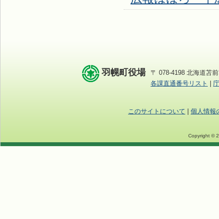
羽幌町役場
〒 078-4198 北海道苫前
各課直通番号リスト
|
このサイトについて
|
個人情報
Copyright © 2