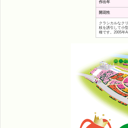
作出年
開花性
クラシカルなク
枝を誘引して小
種です。2005年