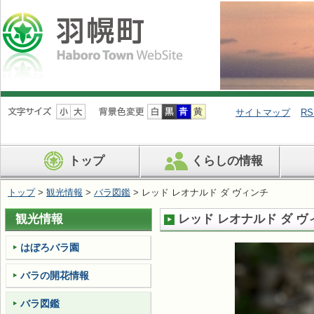
ナ
ビ
サイトマップ
RS
ゲ
ー
シ
トップ
くらしの情報
ョ
ン
を
トップ
>
観光情報
>
バラ図鑑
> レッド レオナルド ダ ヴィンチ
飛
ば
観光情報
レッド レオナルド ダ ヴ
す
はぼろバラ園
バラの開花情報
バラ図鑑