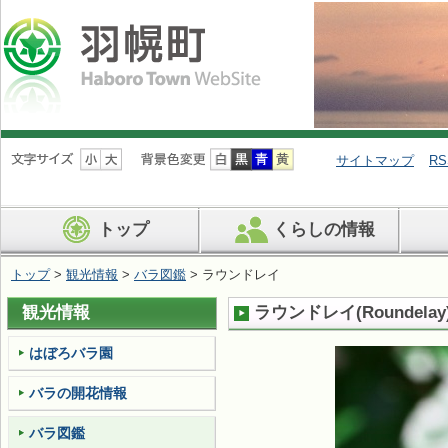
ナ
ビ
サイトマップ
RS
ゲ
ー
シ
トップ
くらしの情報
ョ
ン
を
トップ
>
観光情報
>
バラ図鑑
> ラウンドレイ
飛
ば
観光情報
ラウンドレイ
(
Roundelay
す
はぼろバラ園
バラの開花情報
バラ図鑑