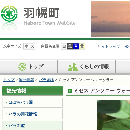
ナ
ビ
サイトマップ
RS
ゲ
ー
シ
トップ
くらしの情報
ョ
ン
を
トップ
>
観光情報
>
バラ図鑑
> ミセス アンソニー ウォータラー
飛
ば
観光情報
ミセス アンソニー ウォ
す
はぼろバラ園
バラの開花情報
バラ図鑑