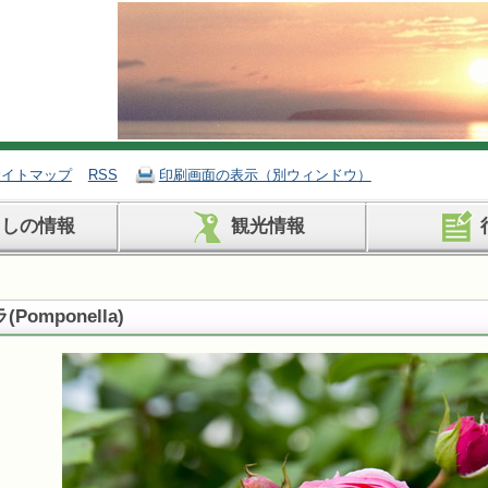
サイトマップ
RSS
印刷画面の表示（別ウィンドウ）
らしの情報
観光情報
ラ
(
Pomponella
)