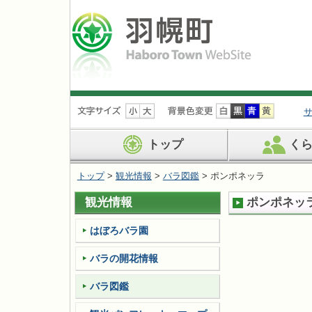
ナ
ビ
ゲ
ー
トップ
く
シ
ョ
トップ
>
観光情報
>
バラ図鑑
> ポンポネッラ
ン
を
観光情報
ポンポネッ
飛
ば
す
はぼろバラ園
バラの開花情報
バラ図鑑