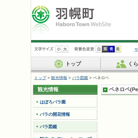
ナ
ビ
ゲ
ー
トップ
く
シ
ョ
トップ
>
観光情報
>
バラ図鑑
> ペネロペ
ン
を
観光情報
ペネロペ
(
Pe
飛
ば
す
はぼろバラ園
バラの開花情報
バラ図鑑