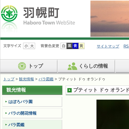
ナ
ビ
サイトマップ
RS
ゲ
ー
シ
トップ
くらしの情報
ョ
ン
を
トップ
>
観光情報
>
バラ図鑑
> プティット ドゥ オランドゥ
飛
ば
観光情報
プティット ドゥ オラン
す
はぼろバラ園
バラの開花情報
バラ図鑑