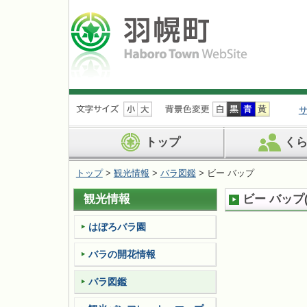
ナ
ビ
ゲ
ー
トップ
く
シ
ョ
トップ
>
観光情報
>
バラ図鑑
> ビー バップ
ン
を
観光情報
ビー バップ
飛
ば
す
はぼろバラ園
バラの開花情報
バラ図鑑