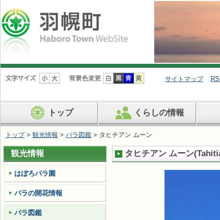
ナ
ビ
サイトマップ
RS
ゲ
ー
シ
トップ
くらしの情報
ョ
ン
を
トップ
>
観光情報
>
バラ図鑑
> タヒチアン ムーン
飛
ば
観光情報
タヒチアン ムーン
(
Tahit
す
はぼろバラ園
バラの開花情報
バラ図鑑