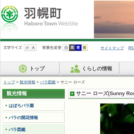
ナ
ビ
サイトマップ
RS
ゲ
ー
シ
トップ
くらしの情報
ョ
ン
を
トップ
>
観光情報
>
バラ図鑑
> サニー ローズ
飛
ば
観光情報
サニー ローズ
(
Sunny Ro
す
はぼろバラ園
バラの開花情報
バラ図鑑