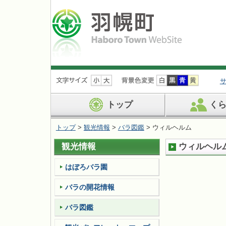
ナ
ビ
ゲ
ー
トップ
く
シ
ョ
トップ
>
観光情報
>
バラ図鑑
> ウィルヘルム
ン
を
観光情報
ウィルヘル
飛
ば
す
はぼろバラ園
バラの開花情報
バラ図鑑