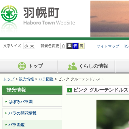
ナ
ビ
サイトマップ
RS
ゲ
ー
シ
トップ
くらしの情報
ョ
ン
を
トップ
>
観光情報
>
バラ図鑑
> ピンク グルーテンドルスト
飛
ば
観光情報
ピンク グルーテンドルス
す
はぼろバラ園
バラの開花情報
バラ図鑑