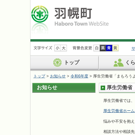
ナ
ビ
ゲ
ー
トップ
く
シ
ョ
トップ
>
お知らせ
>
令和6年度
> 厚生労働省「まもろう
ン
を
お知らせ
厚生労働省
飛
ば
す
厚生労働省では、
厚生労働省ホーム
悩みや不安を抱え
相談方法や相談先