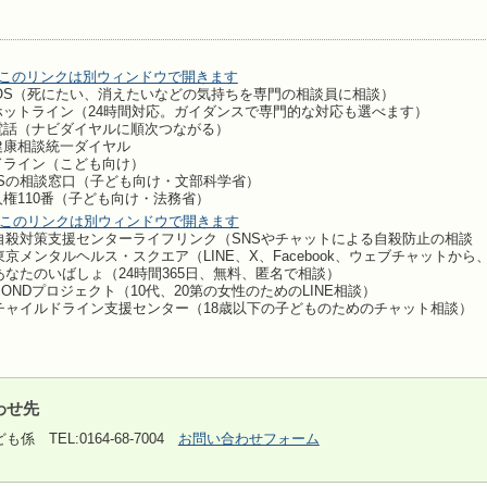
SOS（死にたい、消えたいなどの気持ちを専門の相談員に相談）
ホットライン（24時間対応。ガイダンスで専門的な対応も選べます）
電話（ナビダイヤルに順次つながる）
健康相談統一ダイヤル
ドライン（こども向け）
OSの相談窓口（子ども向け・文部科学省）
権110番（子ども向け・法務省）
自殺対策支援センターライフリンク（SNSやチャットによる自殺防止の相談
東京メンタルヘルス・スクエア（LINE、X、Facebook、ウェブチャットか
あなたのいばしょ（24時間365日、無料、匿名で相談）
BONDプロジェクト（10代、20第の女性のためのLINE相談）
チャイルドライン支援センター（18歳以下の子どものためのチャット相談）
わせ先
係 TEL:0164-68-7004
お問い合わせフォーム