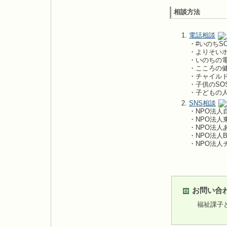
相談方法
電話相談
​・#いのち
・よりそい
・いのちの
・こころの
・チャイル
・子供のS
・子どもの人
SNS相談
・NPO法人
・NPO法人
・NPO法人
・NPO法人
・NPO法人
お問い合
福祉課子ども