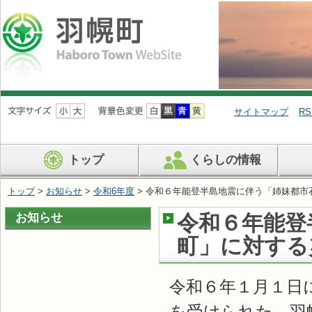
ナ
ビ
サイトマップ
RS
ゲ
ー
シ
トップ
くらしの情報
ョ
ン
を
トップ
>
お知らせ
>
令和6年度
> 令和６年能登半島地震に伴う「姉妹都
飛
ば
お知らせ
令和６年能登
す
町」に対する
令和６年１月１日
を受けられた、羽