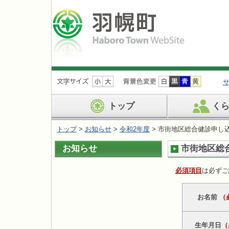
ナ
ビ
ゲ
ー
トップ
く
シ
ョ
トップ
>
お知らせ
>
令和2年度
> 市街地区総合健診申し
ン
を
お知らせ
市街地区総
飛
ば
す
必須項目
は必ずご
お名前
（
生年月日
（