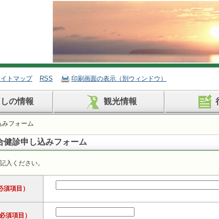
サイトマップ
RSS
印刷画面の表示（別ウィンドウ）
らしの情報
観光情報
込みフォーム
合健診申し込みフォーム
記入ください。
必須項目）
必須項目）