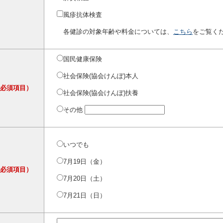
風疹抗体検査
各健診の対象年齢や料金については、
こちら
をご覧く
国民健康保険
社会保険(協会けんぽ)本人
（必須項目）
社会保険(協会けんぽ)扶養
その他
いつでも
7月19日（金）
（必須項目）
7月20日（土）
7月21日（日）