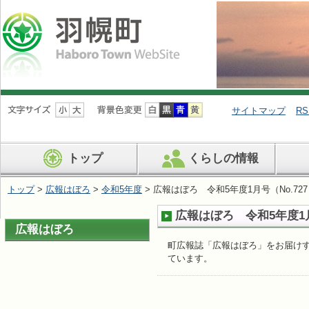
ナ
ビ
サイトマップ
RS
ゲ
ー
シ
トップ
くらしの情報
ョ
ン
を
トップ
>
広報はぼろ
>
令和5年度
> 広報はぼろ 令和5年度1月号（No.72
飛
ば
広報はぼろ 令和5年度1月
す
広報はぼろ
町広報誌「広報はぼろ」をお届けす
ています。